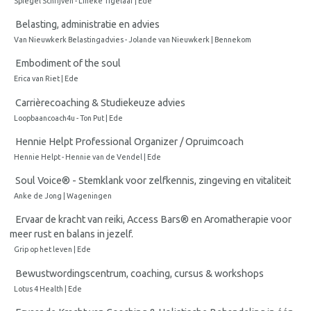
Spiegel Schrijven - Lineke Tigelaar | Ede
Belasting, administratie en advies
Van Nieuwkerk Belastingadvies - Jolande van Nieuwkerk | Bennekom
Embodiment of the soul
Erica van Riet | Ede
Carrièrecoaching & Studiekeuze advies
Loopbaancoach4u - Ton Put | Ede
Hennie Helpt Professional Organizer / Opruimcoach
Hennie Helpt - Hennie van de Vendel | Ede
Soul Voice® - Stemklank voor zelfkennis, zingeving en vitaliteit
Anke de Jong | Wageningen
Ervaar de kracht van reiki, Access Bars® en Aromatherapie voor
meer rust en balans in jezelf.
Grip op het leven | Ede
Bewustwordingscentrum, coaching, cursus & workshops
Lotus 4 Health | Ede