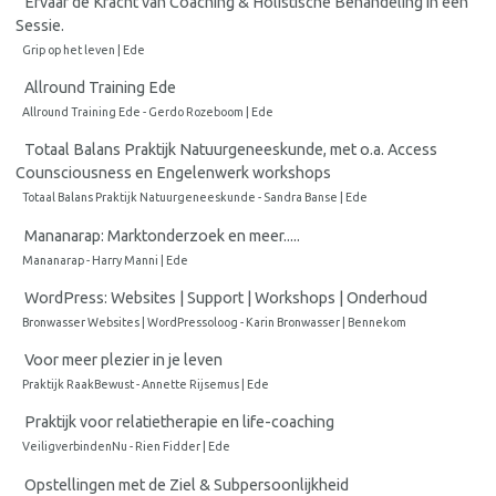
Ervaar de Kracht van Coaching & Holistische Behandeling in één
Sessie.
Grip op het leven | Ede
Allround Training Ede
Allround Training Ede - Gerdo Rozeboom | Ede
Totaal Balans Praktijk Natuurgeneeskunde, met o.a. Access
Counsciousness en Engelenwerk workshops
Totaal Balans Praktijk Natuurgeneeskunde - Sandra Banse | Ede
Mananarap: Marktonderzoek en meer.....
Mananarap - Harry Manni | Ede
WordPress: Websites | Support | Workshops | Onderhoud
Bronwasser Websites | WordPressoloog - Karin Bronwasser | Bennekom
Voor meer plezier in je leven
Praktijk RaakBewust - Annette Rijsemus | Ede
Praktijk voor relatietherapie en life-coaching
VeiligverbindenNu - Rien Fidder | Ede
Opstellingen met de Ziel & Subpersoonlijkheid