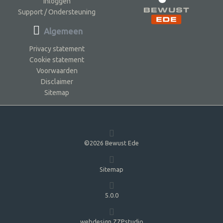
Inloggen
Support / Ondersteuning
Algemeen
Privacy statement
Cookie statement
Voorwaarden
Disclaimer
Sitemap
©2026 Bewust Ede
Sitemap
5.0.0
webdesign ZZPstudio