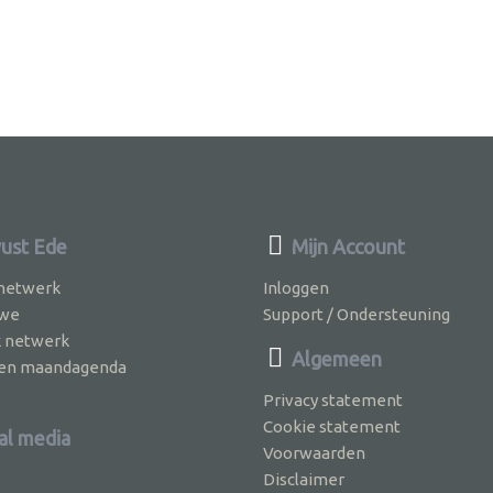
ust Ede
Mijn Account
 netwerk
Inloggen
 we
Support / Ondersteuning
k netwerk
Algemeen
jven maandagenda
Privacy statement
Cookie statement
al media
Voorwaarden
Disclaimer