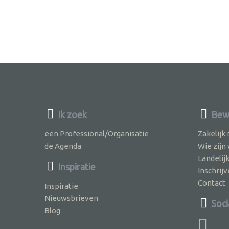
Ik zoek
Bew
een Professional/Organisatie
Zakelijk
de Agenda
Wie zijn
Landelij
Inspiratie
Inschri
Contact
Inspiratie
Nieuwsbrieven
Soci
Blog