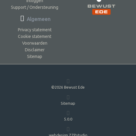
Inloggen
Support / Ondersteuning
Algemeen
Privacy statement
Cookie statement
Voorwaarden
Disclaimer
Sitemap
©2026 Bewust Ede
Sitemap
5.0.0
webdesign ZZPstudio