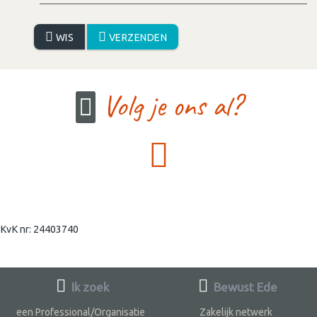
WIS
VERZENDEN
Volg je ons al?
KvK nr: 24403740
Ik zoek
Bewust Ede
een Professional/Organisatie
Zakelijk netwerk