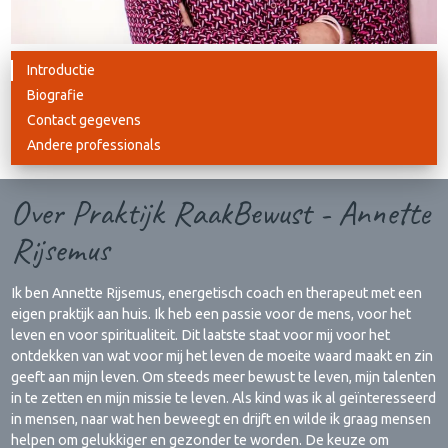
Introductie
Biografie
Contact gegevens
Andere professionals
Over Praktijk RaakBewust - Annette
Rijsemus
Ik ben Annette Rijsemus, energetisch coach en therapeut met een
eigen praktijk aan huis. Ik heb een passie voor de mens, voor het
leven en voor spiritualiteit. Dit laatste staat voor mij voor het
ontdekken van wat voor mij het leven de moeite waard maakt en zin
geeft aan mijn leven. Om steeds meer bewust te leven, mijn talenten
in te zetten en mijn missie te leven. Als kind was ik al geïnteresseerd
in mensen, naar wat hen beweegt en drijft en wilde ik graag mensen
helpen om gelukkiger en gezonder te worden. De keuze om