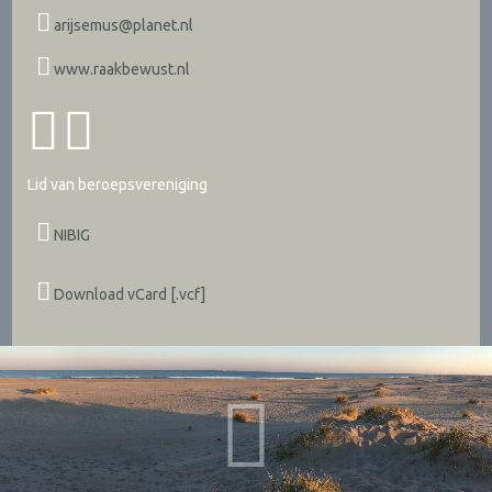
arijsemus@planet.nl
www.raakbewust.nl
Lid van beroepsvereniging
NIBIG
Download vCard [.vcf]