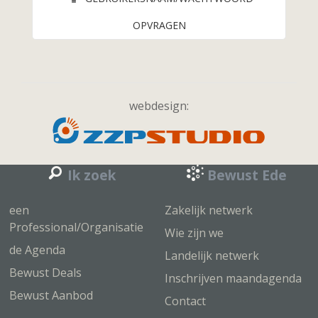
OPVRAGEN
webdesign:
Ik zoek
Bewust Ede
een
Zakelijk netwerk
Professional/Organisatie
Wie zijn we
de Agenda
Landelijk netwerk
Bewust Deals
Inschrijven maandagenda
Bewust Aanbod
Contact