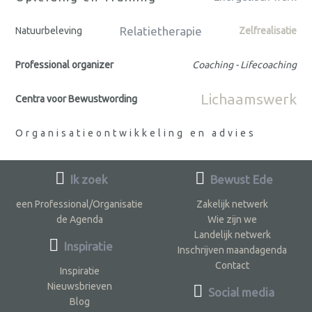
Relatietherapie
Natuurbeleving
Zelfrealisatie
Professional organizer
Coaching - Lifecoaching
Lichaamswerk
Centra voor Bewustwording
Organisatieontwikkeling en advies
Ik zoek
Bewust Ede
een Professional/Organisatie
Zakelijk netwerk
de Agenda
Wie zijn we
Landelijk netwerk
Inspiratie
Inschrijven maandagenda
Contact
Inspiratie
Nieuwsbrieven
Social media
Blog