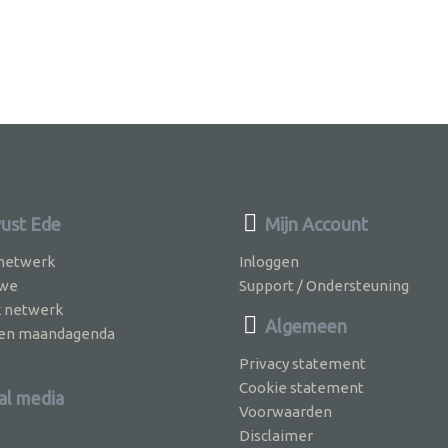
ust Ede
Mijn Account
 netwerk
Inloggen
 we
Support / Ondersteuning
k netwerk
Algemeen
jven maandagenda
Privacy statement
Cookie statement
al media
Voorwaarden
Disclaimer