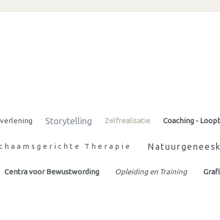
Storytelling
tverlening
Zelfrealisatie
Coaching - Loop
Natuurgenees
ichaamsgerichte Therapie
Centra voor Bewustwording
Opleiding en Training
Graf