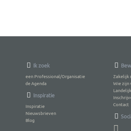
Ik zoek
Bew
een Professional/Organisatie
Zakelijk
de Agenda
Wie zijn
Landelij
Inspiratie
Inschri
Contact
Inspiratie
Nieuwsbrieven
Soci
Blog