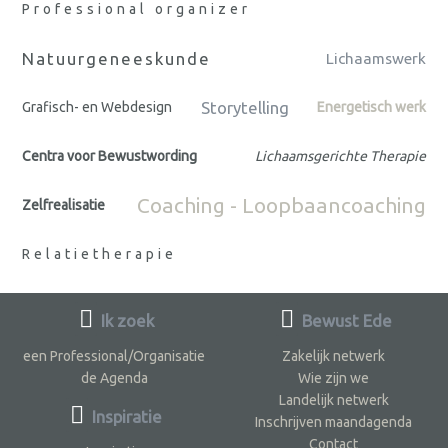
Professional organizer
Natuurgeneeskunde
Lichaamswerk
Storytelling
Grafisch- en Webdesign
Energetisch werk
Centra voor Bewustwording
Lichaamsgerichte Therapie
Coaching - Loopbaancoaching
Zelfrealisatie
Relatietherapie
Ik zoek
Bewust Ede
een Professional/Organisatie
Zakelijk netwerk
de Agenda
Wie zijn we
Landelijk netwerk
Inspiratie
Inschrijven maandagenda
Contact