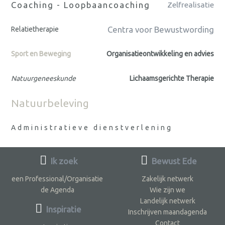
Coaching - Loopbaancoaching
Zelfrealisatie
Centra voor Bewustwording
Relatietherapie
Sport en Beweging
Organisatieontwikkeling en advies
Natuurgeneeskunde
Lichaamsgerichte Therapie
Natuurbeleving
Administratieve dienstverlening
Ik zoek
Bewust Ede
een Professional/Organisatie
Zakelijk netwerk
de Agenda
Wie zijn we
Landelijk netwerk
Inspiratie
Inschrijven maandagenda
Contact