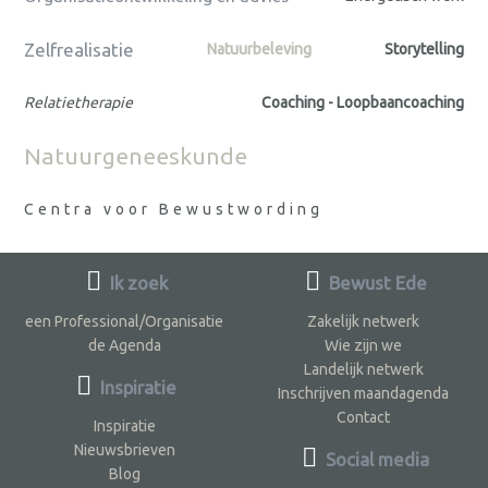
Zelfrealisatie
Natuurbeleving
Storytelling
Relatietherapie
Coaching - Loopbaancoaching
Natuurgeneeskunde
Centra voor Bewustwording
Ik zoek
Bewust Ede
een Professional/Organisatie
Zakelijk netwerk
de Agenda
Wie zijn we
Landelijk netwerk
Inspiratie
Inschrijven maandagenda
Contact
Inspiratie
Nieuwsbrieven
Social media
Blog