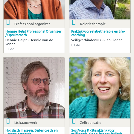
Professional organizer
Relatietherapie
Hennie Helpt Professional Organizer
Praktijk voor relatietherapie en life-
/ Opruimcoach
coaching
Hennie Helpt - Hennie van de
VeiligverbindenNu - Rien Fidder
Vendel
Ede
Ede
Lichaamswerk
Zelfrealisatie
Holistisch masseur, Buitencoach en
Soul Voice® - Stemklank voor
Levensloopcoach.
zelfkennis, zingeving en vitaliteit