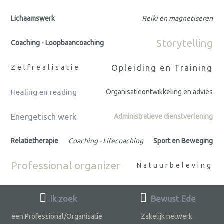
Lichaamswerk
Reiki en magnetiseren
Storytelling
Coaching - Loopbaancoaching
Opleiding en Training
Zelfrealisatie
Healing en reading
Organisatieontwikkeling en advies
Energetisch werk
Administratieve dienstverlening
Relatietherapie
Coaching - Lifecoaching
Sport en Beweging
Professional organizer
Natuurbeleving
Ik zoek
Bewust Ede
een Professional/Organisatie
Zakelijk netwerk