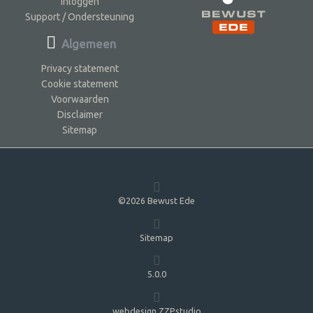
Inloggen
Support / Ondersteuning
Algemeen
Privacy statement
Cookie statement
Voorwaarden
Disclaimer
Sitemap
©2026 Bewust Ede
Sitemap
5.0.0
webdesign ZZPstudio