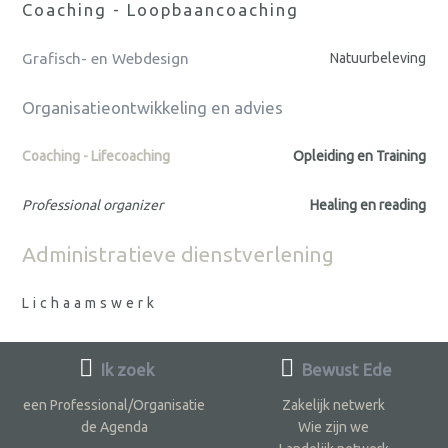
Coaching - Loopbaancoaching
Grafisch- en Webdesign
Natuurbeleving
Organisatieontwikkeling en advies
Coaching - Lifecoaching
Opleiding en Training
Professional organizer
Healing en reading
Administratieve dienstverlening
Lichaamswerk
Ik zoek
Bewust Ede
een Professional/Organisatie
Zakelijk netwerk
de Agenda
Wie zijn we