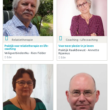
Relatietherapie
Coaching - Lifecoaching
Praktijk voor relatietherapie en life-
Voor meer plezier in je leven
coaching
Praktijk RaakBewust - Annette
VeiligverbindenNu - Rien Fidder
Rijsemus
Ede
Ede