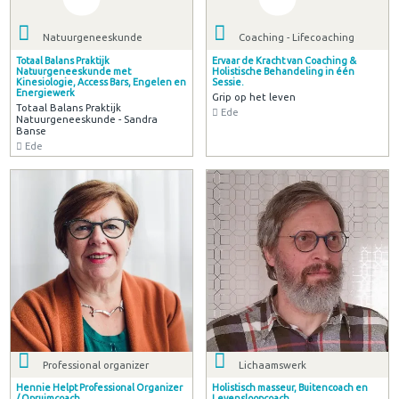
Natuurgeneeskunde
Coaching - Lifecoaching
Totaal Balans Praktijk
Ervaar de Kracht van Coaching &
Natuurgeneeskunde met
Holistische Behandeling in één
Kinesiologie, Access Bars, Engelen en
Sessie.
Energiewerk
Grip op het leven
Totaal Balans Praktijk
Ede
Natuurgeneeskunde - Sandra
Banse
Ede
Professional organizer
Lichaamswerk
Hennie Helpt Professional Organizer
Holistisch masseur, Buitencoach en
/ Opruimcoach
Levensloopcoach.