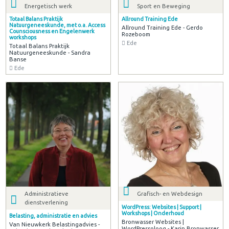
Energetisch werk
Sport en Beweging
Totaal Balans Praktijk
Allround Training Ede
Natuurgeneeskunde, met o.a. Access
Allround Training Ede - Gerdo
Counsciousness en Engelenwerk
Rozeboom
workshops
Ede
Totaal Balans Praktijk
Natuurgeneeskunde - Sandra
Banse
Ede
Administratieve
Grafisch- en Webdesign
dienstverlening
WordPress: Websites | Support |
Workshops | Onderhoud
Belasting, administratie en advies
Bronwasser Websites |
Van Nieuwkerk Belastingadvies -
WordPressoloog - Karin Bronwasser