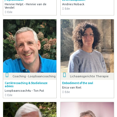
Hennie Helpt - Hennie van de
Andries Noback
Vendel
Ede
Ede
Coaching - Loopbaancoaching
Lichaamsgerichte Therapie
Carrièrecoaching & Studiekeuze
Embodiment of the soul
advies
Erica van Riet
Loopbaancoach4u - Ton Put
Ede
Ede