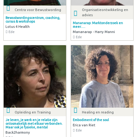
Centra voor Bewustwording
Organisatieontwikkeling en
advies
Bewustwordingscentrum, coaching,
cursus & workshops
Mananarap: Marktonderzoek en
Lotus 4 Health
meer.....
Ede
Mananarap - Harry Manni
Ede
Opleiding en Training
Healing en reading
Je leven, je werk en je relatie zijn
Embodiment of the soul
onlosmakelijk met elkaar verbonden.
Erica van Riet
Maar ook je fysieke, mental
Ede
Back2harmony