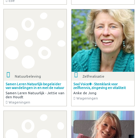
Ede
Natuurbeleving
Zelfrealisatie
Samen Leren Natuurlijk-begeleider
Soul Voice® - Stemklank voor
van wandelingen in en met de natuur
zelfkennis, zingeving en vitaliteit
Samen Leren Natuurlijk - Jettie van
Anke de Jong
den Houdt
Wageningen
Wageningen