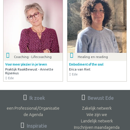
Coaching - Lifecoaching
Healing en reading
Voor meer plezier in je leven
Embodiment of the soul
Praktijk RaakBewust - Annette
Erica van Riet
Rijsemus
Ede
Ede
Ik zoek
Bewust Ede
een Professional/Organisatie
Zakelijk netwerk
de Agenda
Wie zijn we
Landelijk netwerk
Inspiratie
Inschrijven maandagenda