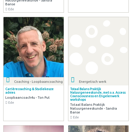
Natuurgeneeskunde - Sandra
Banse
Ede
Coaching - Loopbaancoaching
Energetisch werk
Carrièrecoaching & Studiekeuze
Totaal Balans Praktijk
advies
Natuurgeneeskunde, met o.a. Access
Counsciousness en Engelenwerk
Loopbaancoach4u - Ton Put
workshops
Ede
Totaal Balans Praktijk
Natuurgeneeskunde - Sandra
Banse
Ede