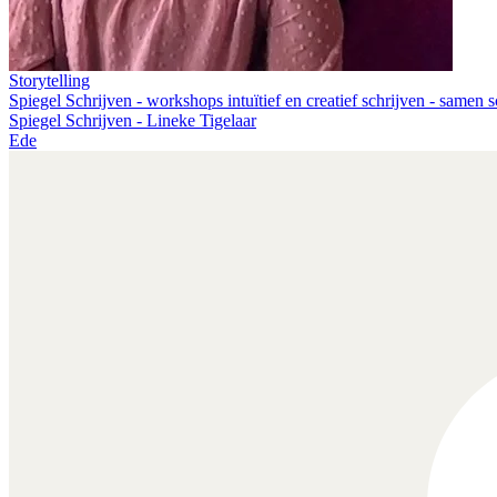
Storytelling
Spiegel Schrijven - workshops intuïtief en creatief schrijven - samen 
Spiegel Schrijven - Lineke Tigelaar
Ede