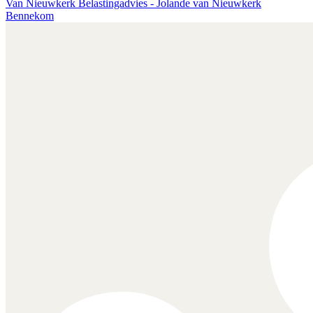
Van Nieuwkerk Belastingadvies - Jolande van Nieuwkerk
Bennekom