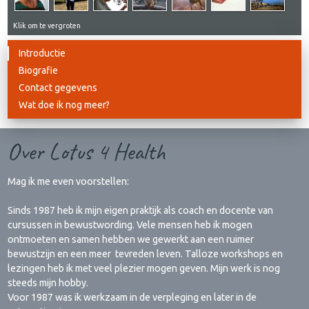
Klik om te vergroten
Introductie
Biografie
Contact gegevens
Wat doe ik nog meer?
Over Lotus 4 Health
Mag ik me even voorstellen:
Sinds 1987 heb ik mijn eigen praktijk als coach en docente van
cursussen in bewustwording. Vele mensen heb ik mogen
ontmoeten en samen hebben we gewerkt aan een ruimer
bewustzijn en een meer tevreden leven. Talloze workshops en
lezingen heb ik met veel plezier mogen geven. Mijn werk is nog
steeds mijn hobby.
Voor 1987 was ik werkzaam in de verpleging en later in de