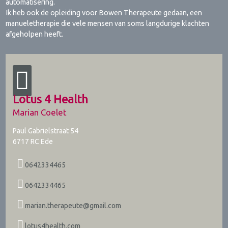
automatisering.
Ik heb ook de opleiding voor Bowen Therapeute gedaan, een
manueletherapie die vele mensen van soms langdurige klachten
afgeholpen heeft.
Lotus 4 Health
Marian Coelet
Paul Gabrielstraat 54
6717 RC
Ede
0642334465
0642334465
marian.therapeute@gmail.com
lotus4health.com