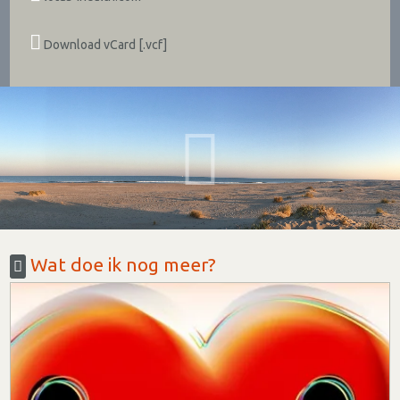
Download vCard [.vcf]
Wat doe ik nog meer?