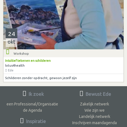
24
okt
Workshop
Intuïtief tekenen en schilderen
lotus4health
Ede
Schilderen zonder opdracht, gewoon jezelf zijn
Ik zoek
Bewust Ede
een Professional/Organisatie
Zakelijk netwerk
de Agenda
Wie zijn we
Landelijk netwerk
Inspiratie
Inschrijven maandagenda