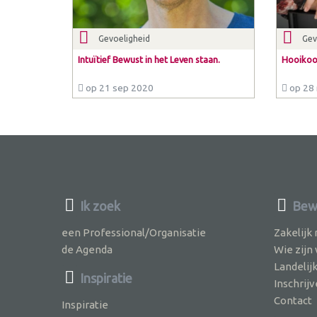
Gevoeligheid
Gev
Intuïtief Bewust in het Leven staan.
Hooikoor
op 21 sep 2020
op 28 
Ik zoek
Bew
een Professional/Organisatie
Zakelijk
de Agenda
Wie zijn
Landelij
Inspiratie
Inschri
Contact
Inspiratie