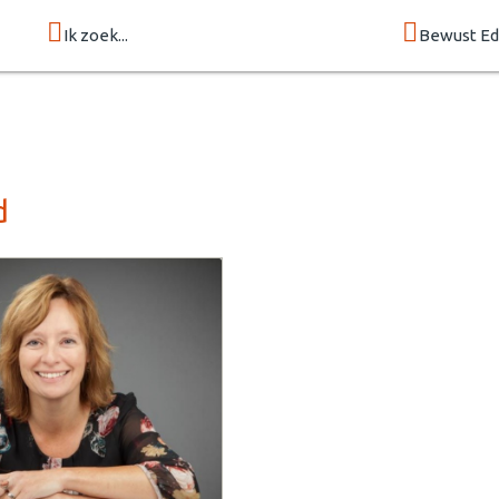
Ik zoek...
Bewust E
d