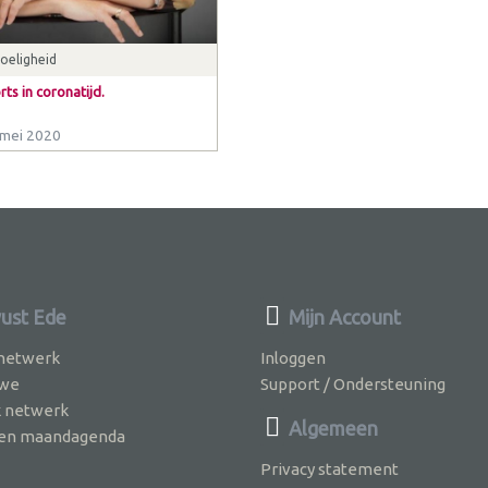
oeligheid
ts in coronatijd.
mei 2020
ust Ede
Mijn Account
 netwerk
Inloggen
 we
Support / Ondersteuning
k netwerk
Algemeen
jven maandagenda
Privacy statement