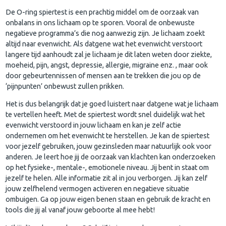
De O-ring spiertest is een prachtig middel om de oorzaak van
onbalans in ons lichaam op te sporen. Vooral de onbewuste
negatieve programma’s die nog aanwezig zijn. Je lichaam zoekt
altijd naar evenwicht. Als datgene wat het evenwicht verstoort
langere tijd aanhoudt zal je lichaam je dit laten weten door ziekte,
moeheid, pijn, angst, depressie, allergie, migraine enz. , maar ook
door gebeurtennissen of mensen aan te trekken die jou op de
‘pijnpunten’ onbewust zullen prikken.
Het is dus belangrijk dat je goed luistert naar datgene wat je lichaam
te vertellen heeft. Met de spiertest wordt snel duidelijk wat het
evenwicht verstoord in jouw lichaam en kan je zelf actie
ondernemen om het evenwicht te herstellen. Je kan de spiertest
voor jezelf gebruiken, jouw gezinsleden maar natuurlijk ook voor
anderen. Je leert hoe jij de oorzaak van klachten kan onderzoeken
op het fysieke-, mentale-, emotionele niveau. Jij bent in staat om
jezelf te helen. Alle informatie zit al in jou verborgen. Jij kan zelf
jouw zelfhelend vermogen activeren en negatieve situatie
ombuigen. Ga op jouw eigen benen staan en gebruik de kracht en
tools die jij al vanaf jouw geboorte al mee hebt!