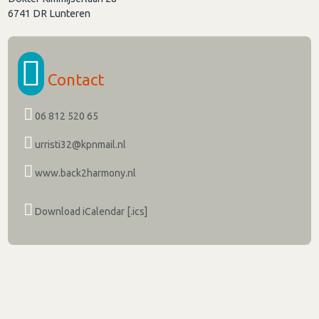
6741 DR
Lunteren
Contact
06 812 520 65
urristi32@kpnmail.nl
www.back2harmony.nl
Download iCalendar [.ics]