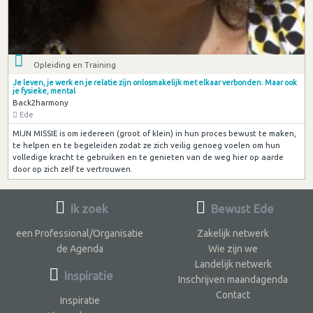
Opleiding en Training
Je leven, je werk en je relatie zijn onlosmakelijk met elkaar verbonden. Maar ook
je fysieke, mental
Back2harmony
Ede
MIJN MISSIE is om iedereen (groot of klein) in hun proces bewust te maken,
te helpen en te begeleiden zodat ze zich veilig genoeg voelen om hun
volledige kracht te gebruiken en te genieten van de weg hier op aarde
door op zich zelf te vertrouwen.
Ik zoek
Bewust Ede
een Professional/Organisatie
Zakelijk netwerk
de Agenda
Wie zijn we
Landelijk netwerk
Inspiratie
Inschrijven maandagenda
Contact
Inspiratie