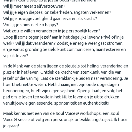
Wil jij meer meer zelfvertrouwen?
Wil jij je eigen dieptes, onzekerheden, angsten verkennen?
Wil jij je hooggevoeligheid gaan ervaren als kracht?
Voel jij je soms niet zo happy?
Wat zou je willen veranderen in je persoonlijk leven?
Loop jij soms tegen jezelf aan in het dagelijks leven? Privé of in je
werk? Wil jij dat veranderen? Zodat je energie weer gaat stromen,
en je vanuit gronding bezield kunt communiceren, manifesteren en
vrij-uit leven?
In de klank van de stem liggen de sleutels tot heling, verandering en
plezier in het leven. Ontdek de kracht van stemklank, van die van
jezelf of die van mij. Laat de stemklank je leiden naar verandering. Je
hoeft het niet te weten. Het lichaam, met zijn oude opgeslagen
herinneringen, heeft zijn eigen wijsheid. Open je hart, en volg het
pad om je leven ten volle in het NU te leven en je uit te drukken
vanuit jouw eigen essentie, spontaniteit en authenticiteit!
Maak kennis met een van de Soul Voice® workshops, een Soul
Voice® sessie of volg een persoonlijk ontwikkelingstraject. Ik hoor
je graag!