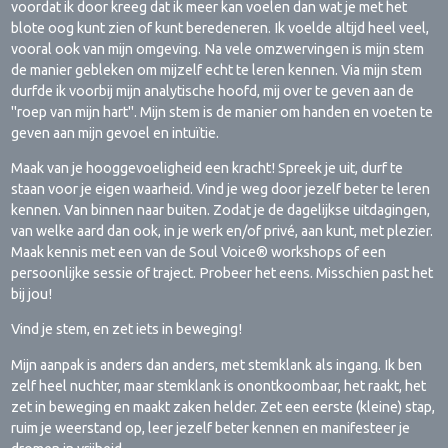
voordat ik door kreeg dat ik meer kan voelen dan wat je met het
blote oog kunt zien of kunt beredeneren. Ik voelde altijd heel veel,
vooral ook van mijn omgeving. Na vele omzwervingen is mijn stem
de manier gebleken om mijzelf echt te leren kennen. Via mijn stem
durfde ik voorbij mijn analytische hoofd, mij over te geven aan de
"roep van mijn hart". Mijn stem is de manier om handen en voeten te
geven aan mijn gevoel en intuïtie.
Maak van je hooggevoeligheid een kracht! Spreek je uit, durf te
staan voor je eigen waarheid. Vind je weg door jezelf beter te leren
kennen. Van binnen naar buiten. Zodat je de dagelijkse uitdagingen,
van welke aard dan ook, in je werk en/of privé, aan kunt, met plezier.
Maak kennis met een van de Soul Voice® workshops of een
persoonlijke sessie of traject. Probeer het eens. Misschien past het
bij jou!
Vind je stem, en zet iets in beweging!
Mijn aanpak is anders dan anders, met stemklank als ingang. Ik ben
zelf heel nuchter, maar stemklank is onontkoombaar, het raakt, het
zet in beweging en maakt zaken helder. Zet een eerste (kleine) stap,
ruim je weerstand op, leer jezelf beter kennen en manifesteer je