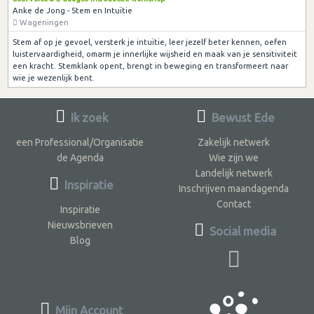
Anke de Jong - Stem en Intuïtie
Wageningen
Stem af op je gevoel, versterk je intuïtie, leer jezelf beter kennen, oefen
luistervaardigheid, omarm je innerlijke wijsheid en maak van je sensitiviteit
een kracht. Stemklank opent, brengt in beweging en transformeert naar
wie je wezenlijk bent.
Ik zoek
Bewust Ede
een Professional/Organisatie
Zakelijk netwerk
de Agenda
Wie zijn we
Landelijk netwerk
Inspiratie
Inschrijven maandagenda
Contact
Inspiratie
Nieuwsbrieven
Social media
Blog
Mijn Account