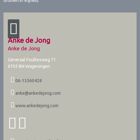
dromen in vrijheid.
Anke de Jong
Anke de Jong
Generaal Foulkesweg 71
6703 BN
Wageningen
06-13360428
anke@ankedejong.com
www.ankedejong.com