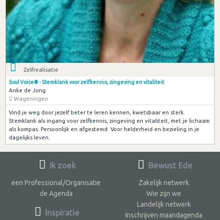
Zelfrealisatie
Soul Voice® - Stemklank voor zelfkennis, zingeving en vitaliteit
Anke de Jong
Wageningen
Vind je weg door jezelf beter te leren kennen, kwetsbaar en sterk.
Stemklank als ingang voor zelfkennis, zingeving en vitaliteit, met je lichaam
als kompas. Persoonlijk en afgestemd. Voor helderheid en bezieling in je
dagelijks leven.
Ik zoek
Bewust Ede
een Professional/Organisatie
Zakelijk netwerk
de Agenda
Wie zijn we
Landelijk netwerk
Inspiratie
Inschrijven maandagenda